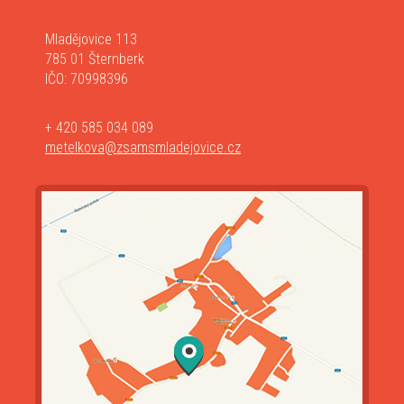
Mladějovice 113
785 01 Šternberk
IČO: 70998396
+ 420 585 034 089
metelkova@zsamsmladejovice.cz