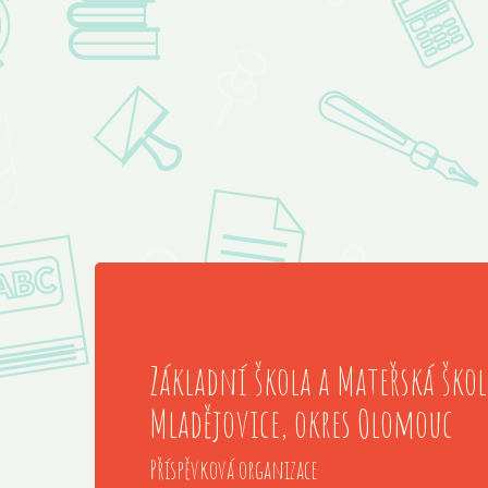
Základní škola a Mateřská škol
Mladějovice, okres Olomouc
Příspěvková organizace