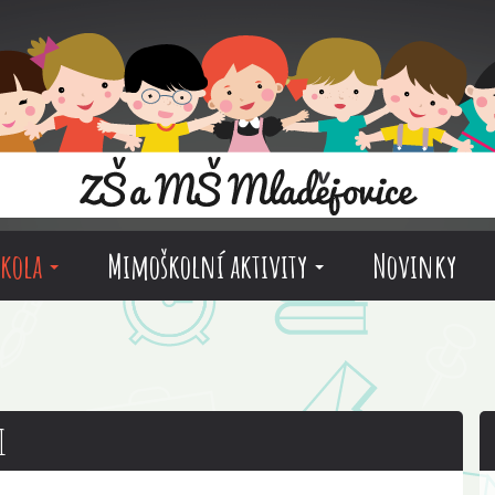
škola
Mimoškolní aktivity
Novinky
i