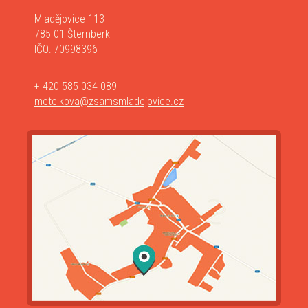
Mladějovice 113
785 01 Šternberk
IČO: 70998396
+ 420 585 034 089
metelkova@zsamsmladejovice.cz