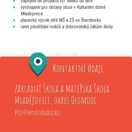
zapojení do projektu EU: Mléko do škol
vystoupení pro občany obce v Kulturním domě
Mladějovice
plavecký výcvik dětí MŠ a ZŠ ve Šternberku
ranní předčítání rodičů a dobrovolníků žákům školy
Kontaktní údaje
Základní škola a Mateřská škola
Mladějovice, okres Olomouc
Příspěvková organizace