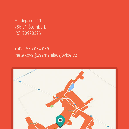
Mladějovice 113
785 01 Šternberk
IČO: 70998396
+ 420 585 034 089
metelkova@zsamsmladejovice.cz