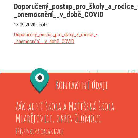
Doporučený_postup_pro_školy_a_rodice_
_onemocnění__v_době_COVID
18.09.2020 - 6:45
Doporučený_postup_pro_školy_a_rodice_-
_onemocnění__v_době_COVID
Kontaktní údaje
Základní škola a Mateřská škola
Mladějovice, okres Olomouc
Příspěvková organizace