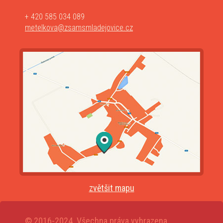
+ 420 585 034 089
metelkova@zsamsmladejovice.cz
zvětšit mapu
© 2016-2024. Všechna práva vyhrazena.