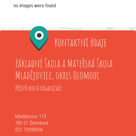
no images were found
Kontaktní údaje
Základní škola a Mateřská škola
Mladějovice, okres Olomouc
Příspěvková organizace
Mladějovice 113
785 01 Šternberk
IČO: 70998396