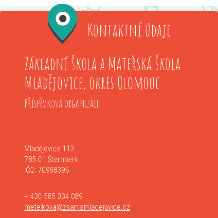
Kontaktní údaje
Základní škola a Mateřská škola
Mladějovice, okres Olomouc
Příspěvková organizace
Mladějovice 113
785 01 Šternberk
IČO: 70998396
+ 420 585 034 089
metelkova@zsamsmladejovice.cz