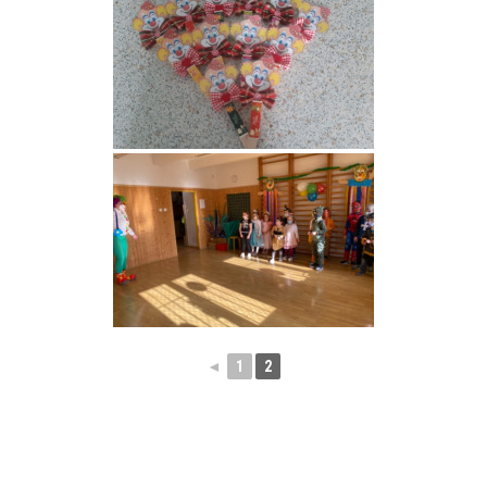
◄
1
2