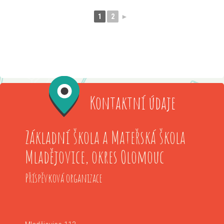
1
2
►
Kontaktní údaje
Základní škola a Mateřská škola
Mladějovice, okres Olomouc
Příspěvková organizace