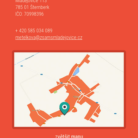
Mladějovice 113
785 01 Šternberk
IČO: 70998396
+ 420 585 034 089
metelkova@zsamsmladejovice.cz
zvětšit mapu