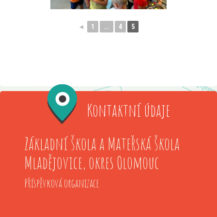
◄
1
...
4
5
Kontaktní údaje
Základní škola a Mateřská škola
Mladějovice, okres Olomouc
Příspěvková organizace