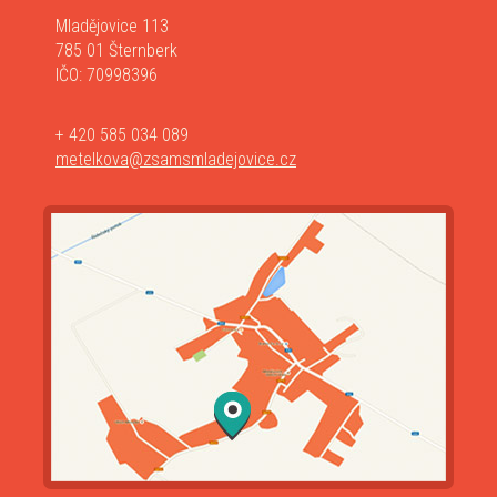
Mladějovice 113
785 01 Šternberk
IČO: 70998396
+ 420 585 034 089
metelkova@zsamsmladejovice.cz