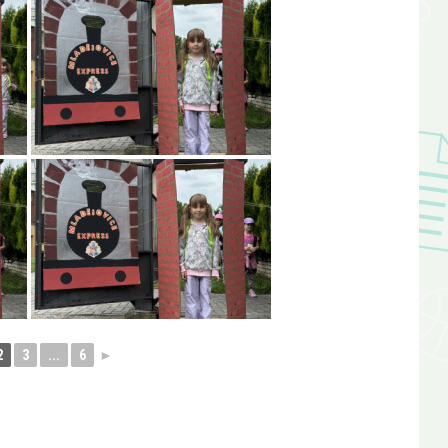
2
3
...
6
►