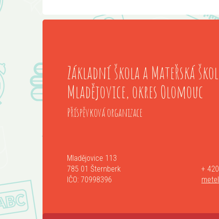
Základní škola a Mateřská škol
Mladějovice, okres Olomouc
Příspěvková organizace
Mladějovice 113
785 01 Šternberk
+ 420
IČO: 70998396
mete