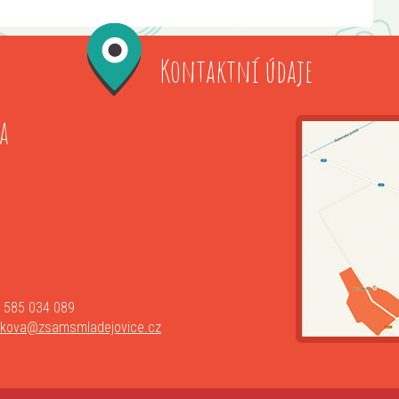
Kontaktní údaje
a
 585 034 089
lkova@zsamsmladejovice.cz