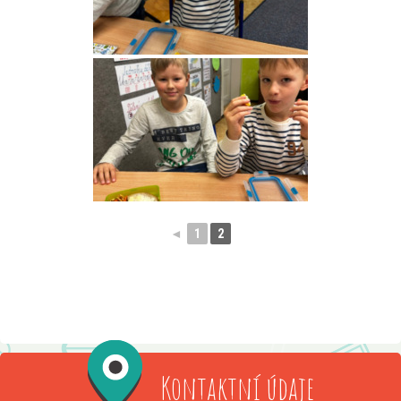
◄
1
2
Kontaktní údaje