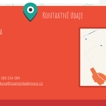
Kontaktní údaje
a
 585 034 089
lkova@zsamsmladejovice.cz