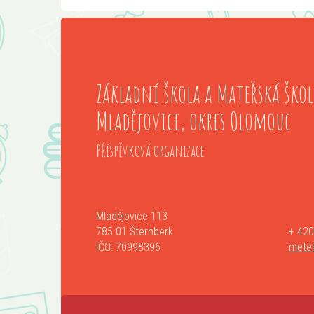
Základní škola a Mateřská škol
Mladějovice, okres Olomouc
Příspěvková organizace
Mladějovice 113
785 01 Šternberk
+ 420
IČO: 70998396
mete