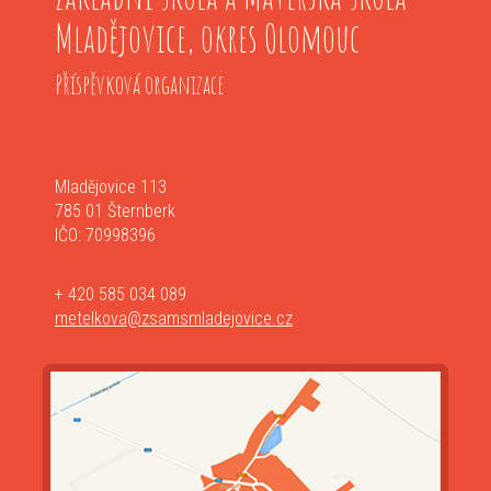
Mladějovice, okres Olomouc
Příspěvková organizace
Mladějovice 113
785 01 Šternberk
IČO: 70998396
+ 420 585 034 089
metelkova@zsamsmladejovice.cz