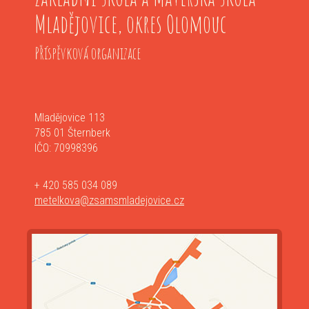
Mladějovice, okres Olomouc
Příspěvková organizace
Mladějovice 113
785 01 Šternberk
IČO: 70998396
+ 420 585 034 089
metelkova@zsamsmladejovice.cz