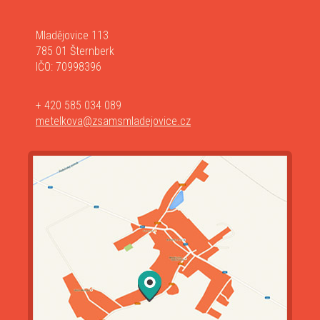
Mladějovice 113
785 01 Šternberk
IČO: 70998396
+ 420 585 034 089
metelkova@zsamsmladejovice.cz