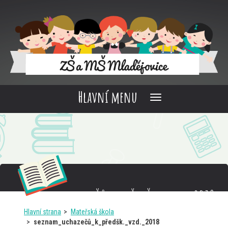
Hlavní menu
seznam_uchazečů_k_předšk._vzd._2018
Hlavní strana
Mateřská škola
seznam_uchazečů_k_předšk._vzd._2018