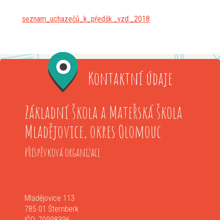
seznam_uchazečů_k_předšk._vzd._2018
Kontaktní údaje
Základní škola a Mateřská škola
Mladějovice, okres Olomouc
Příspěvková organizace
Mladějovice 113
785 01 Šternberk
IČO: 70998396