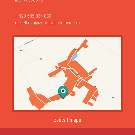
+ 420 585 034 089
metelkova@zsamsmladejovice.cz
zvětšit mapu