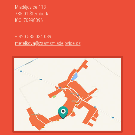
Mladějovice 113
785 01 Šternberk
IČO: 70998396
+ 420 585 034 089
metelkova@zsamsmladejovice.cz