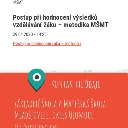
MŠMT
Postup při hodnocení výsledků
vzdělávání žáků – metodika MŠMT
29.04.2020 - 14:25
Postup při hodnocení žáka – metodika
Kontaktní údaje
Základní škola a Mateřská škola
Mladějovice, okres Olomouc
Příspěvková organizace