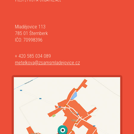
Mladějovice 113
785 01 Šternberk
IČO: 70998396
+ 420 585 034 089
metelkova@zsamsmladejovice.cz