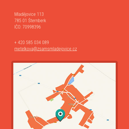
Mladějovice 113
785 01 Šternberk
IČO: 70998396
+ 420 585 034 089
metelkova@zsamsmladejovice.cz