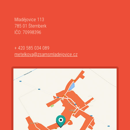
Mladějovice 113
785 01 Šternberk
IČO: 70998396
+ 420 585 034 089
metelkova@zsamsmladejovice.cz