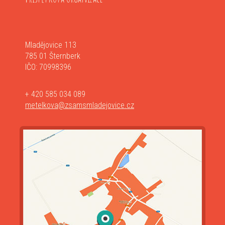
Mladějovice 113
785 01 Šternberk
IČO: 70998396
+ 420 585 034 089
metelkova@zsamsmladejovice.cz