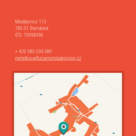
Mladějovice 113
785 01 Šternberk
IČO: 70998396
+ 420 585 034 089
metelkova@zsamsmladejovice.cz