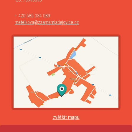
+ 420 585 034 089
metelkova@zsamsmladejovice.cz
zvětšit mapu