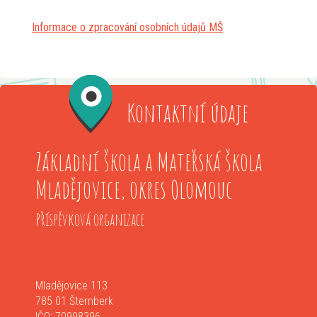
Informace o zpracování osobních údajů MŠ
Kontaktní údaje
Základní škola a Mateřská škola
Mladějovice, okres Olomouc
Příspěvková organizace
Mladějovice 113
785 01 Šternberk
IČO: 70998396