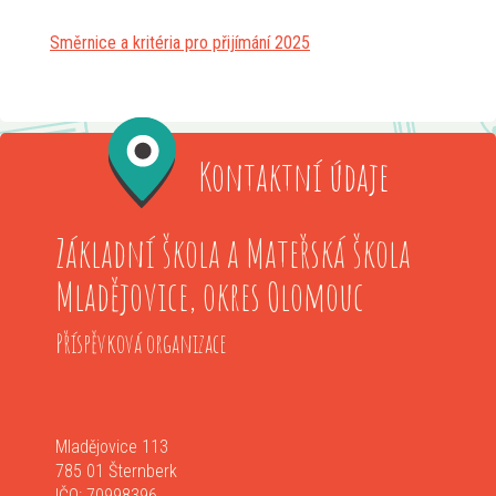
Směrnice a kritéria pro přijímání 2025
Kontaktní údaje
Základní škola a Mateřská škola
Mladějovice, okres Olomouc
Příspěvková organizace
Mladějovice 113
785 01 Šternberk
IČO: 70998396