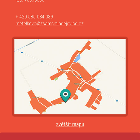
+ 420 585 034 089
metelkova@zsamsmladejovice.cz
zvětšit mapu