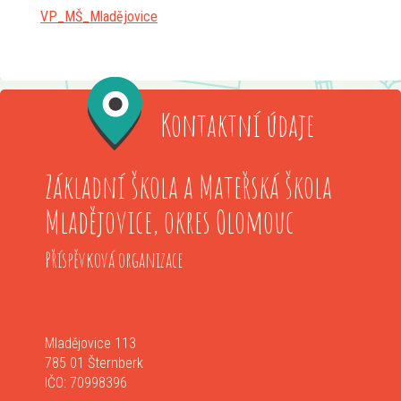
VP_MŠ_Mladějovice
Kontaktní údaje
Základní škola a Mateřská škola
Mladějovice, okres Olomouc
Příspěvková organizace
Mladějovice 113
785 01 Šternberk
IČO: 70998396