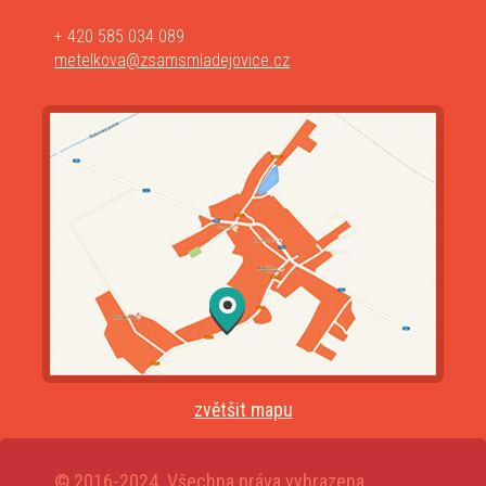
+ 420 585 034 089
metelkova@zsamsmladejovice.cz
zvětšit mapu
© 2016-2024. Všechna práva vyhrazena.