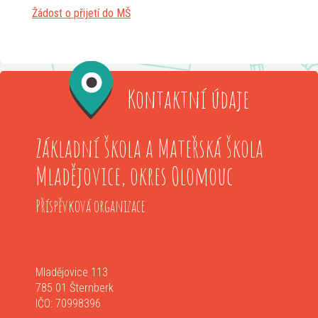
Žádost o přijetí do MŠ
Kontaktní údaje
Základní škola a Mateřská škola
Mladějovice, okres Olomouc
Příspěvková organizace
Mladějovice 113
785 01 Šternberk
IČO: 70998396