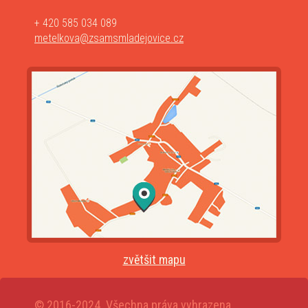
+ 420 585 034 089
metelkova@zsamsmladejovice.cz
zvětšit mapu
© 2016-2024. Všechna práva vyhrazena.