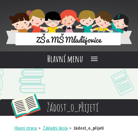
Hlavní menu
žádost_o_přijetí
Hlavní strana
Základní škola
žádost_o_přijetí