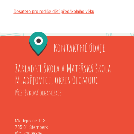
Desatero pro rodiče dětí předškolního věku
Kontaktní údaje
Základní škola a Mateřská škola
Mladějovice, okres Olomouc
Příspěvková organizace
Mladějovice 113
785 01 Šternberk
IČO: 70998396