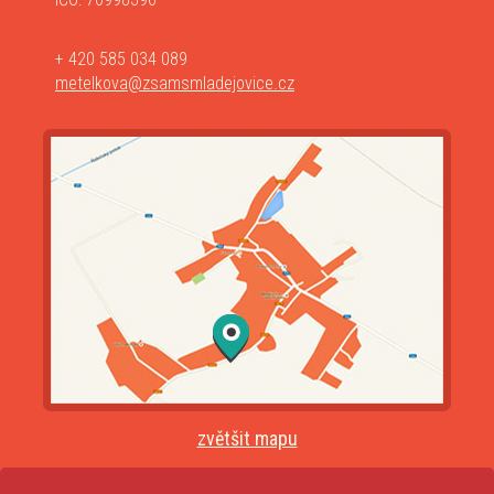
+ 420 585 034 089
metelkova@zsamsmladejovice.cz
zvětšit mapu