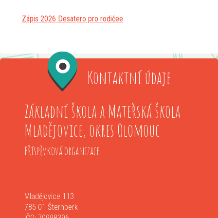
Zápis 2026 Desatero pro rodičee
Kontaktní údaje
Základní škola a Mateřská škola
Mladějovice, okres Olomouc
Příspěvková organizace
Mladějovice 113
785 01 Šternberk
IČO: 70998396