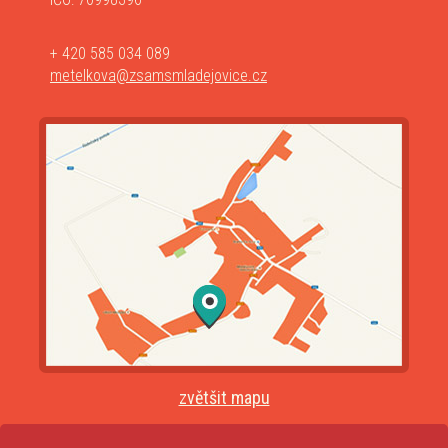
+ 420 585 034 089
metelkova@zsamsmladejovice.cz
zvětšit mapu