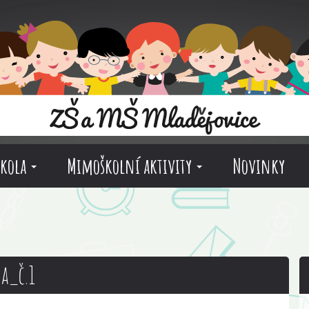
škola
Mimoškolní aktivity
Novinky
a_č.1