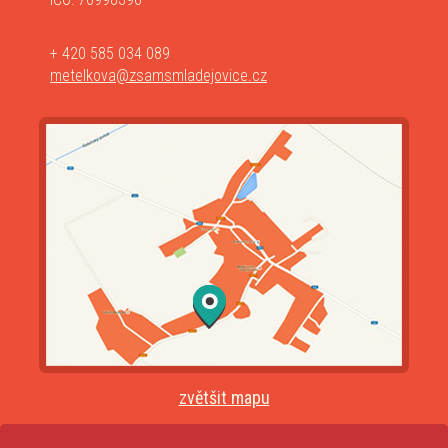
+ 420 585 034 089
metelkova@zsamsmladejovice.cz
zvětšit mapu