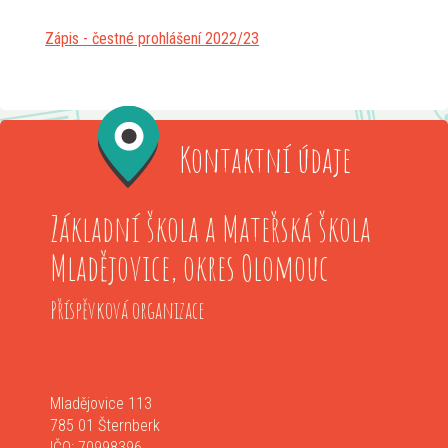
Zápis - čestné prohlášení 2022/23
Kontaktní údaje
Základní škola a Mateřská škola
Mladějovice, okres Olomouc
Příspěvková organizace
Mladějovice 113
785 01 Šternberk
IČO: 70998396