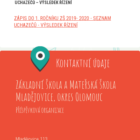
UCHAZEČŮ – VÝSLEDEK ŘÍZENÍ
ZÁPIS DO 1. ROČNÍKU ZŠ 2019- 2020 - SEZNAM
UCHAZEČŮ - VÝSLEDEK ŘÍZENÍ
Kontaktní údaje
Základní škola a Mateřská škola
Mladějovice, okres Olomouc
Příspěvková organizace
Mladějovice 113