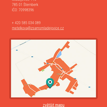
785 01 Šternberk
IČO: 70998396
+ 420 585 034 089
metelkova@zsamsmladejovice.cz
zvětšit mapu