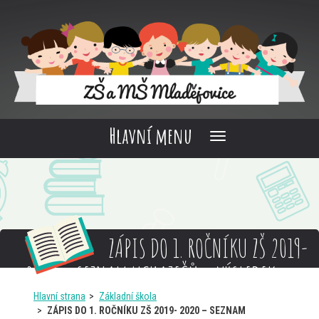
Hlavní menu
ZÁPIS DO 1. ROČNÍKU ZŠ 2019-
2020 – SEZNAM UCHAZEČŮ – VÝSLEDEK
ŘÍZENÍ
Hlavní strana
Základní škola
ZÁPIS DO 1. ROČNÍKU ZŠ 2019- 2020 – SEZNAM