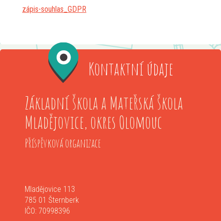
zápis-souhlas_GDPR
Kontaktní údaje
Základní škola a Mateřská škola
Mladějovice, okres Olomouc
Příspěvková organizace
Mladějovice 113
785 01 Šternberk
IČO: 70998396