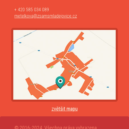
+ 420 585 034 089
metelkova@zsamsmladejovice.cz
zvětšit mapu
© 2016-2024. Všechna práva vyhrazena.