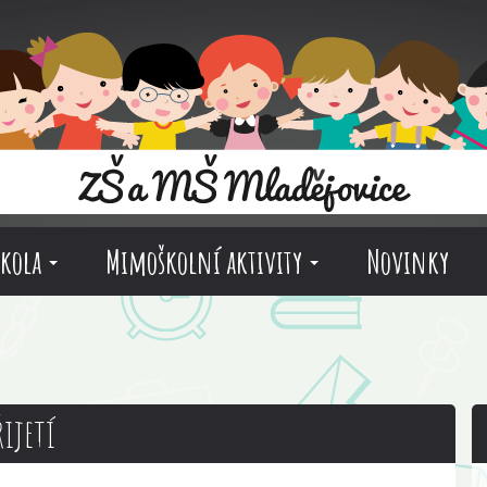
škola
Mimoškolní aktivity
Novinky
řijetí