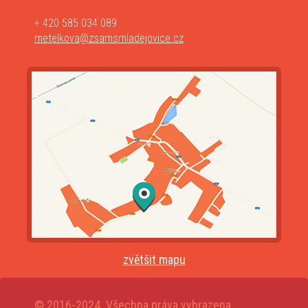
+ 420 585 034 089
metelkova@zsamsmladejovice.cz
zvětšit mapu
© 2016-2024. Všechna práva vyhrazena.