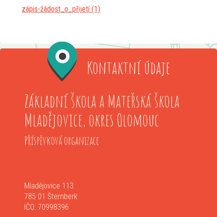
zápis-žádost_o_přijetí (1)
Kontaktní údaje
Základní škola a Mateřská škola
Mladějovice, okres Olomouc
Příspěvková organizace
Mladějovice 113
785 01 Šternberk
IČO: 70998396