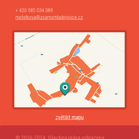
+ 420 585 034 089
metelkova@zsamsmladejovice.cz
zvětšit mapu
© 2016-2024. Všechna práva vyhrazena.