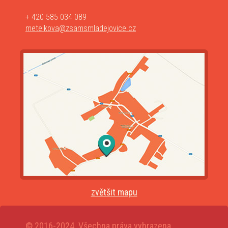
+ 420 585 034 089
metelkova@zsamsmladejovice.cz
zvětšit mapu
© 2016-2024. Všechna práva vyhrazena.