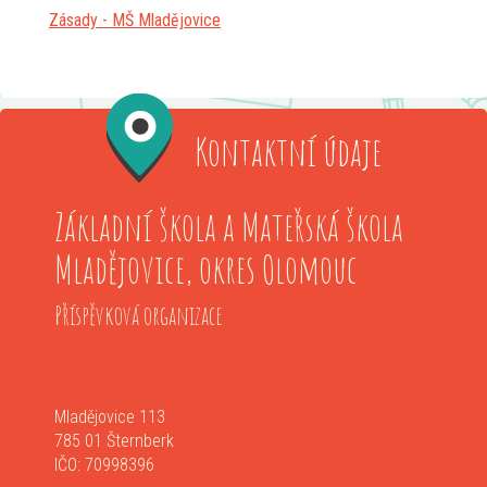
Zásady - MŠ Mladějovice
Kontaktní údaje
Základní škola a Mateřská škola
Mladějovice, okres Olomouc
Příspěvková organizace
Mladějovice 113
785 01 Šternberk
IČO: 70998396