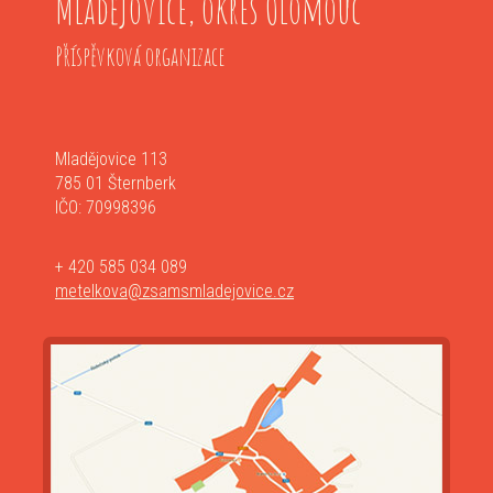
Mladějovice, okres Olomouc
Příspěvková organizace
Mladějovice 113
785 01 Šternberk
IČO: 70998396
+ 420 585 034 089
metelkova@zsamsmladejovice.cz