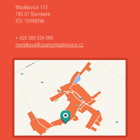
Mladějovice 113
785 01 Šternberk
IČO: 70998396
+ 420 585 034 089
metelkova@zsamsmladejovice.cz