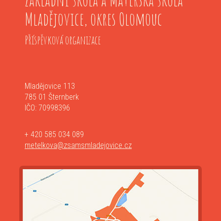
Mladějovice, okres Olomouc
Příspěvková organizace
Mladějovice 113
785 01 Šternberk
IČO: 70998396
+ 420 585 034 089
metelkova@zsamsmladejovice.cz