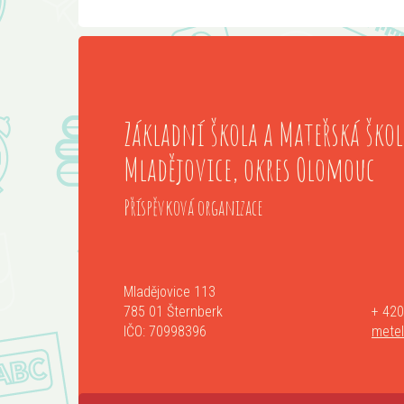
Základní škola a Mateřská škol
Mladějovice, okres Olomouc
Příspěvková organizace
Mladějovice 113
785 01 Šternberk
+ 420
IČO: 70998396
mete