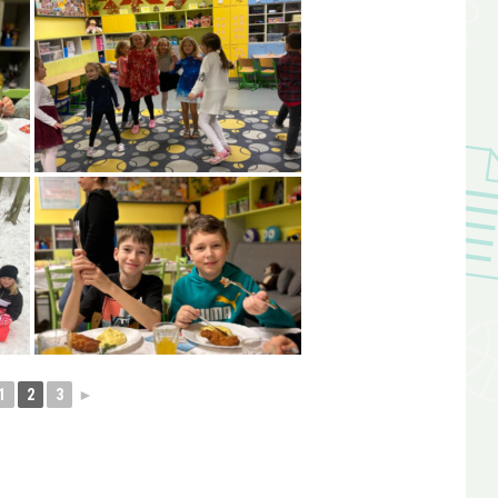
1
2
3
►