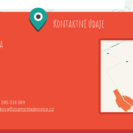
Kontaktní údaje
a
 585 034 089
lkova@zsamsmladejovice.cz