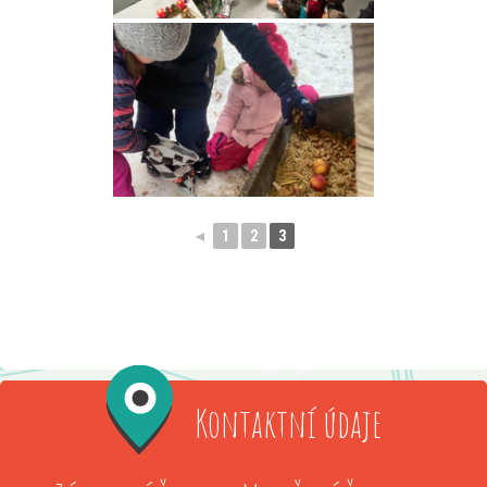
◄
1
2
3
Kontaktní údaje