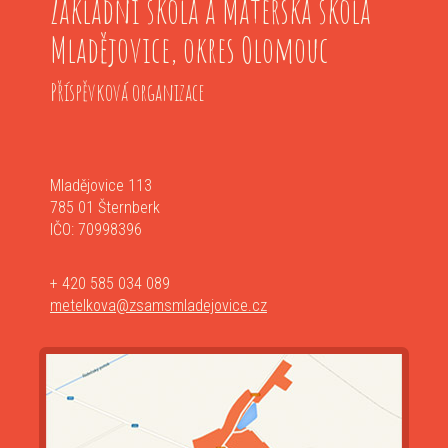
Základní škola a Mateřská škola
Mladějovice, okres Olomouc
Příspěvková organizace
Mladějovice 113
785 01 Šternberk
IČO: 70998396
+ 420 585 034 089
metelkova@zsamsmladejovice.cz