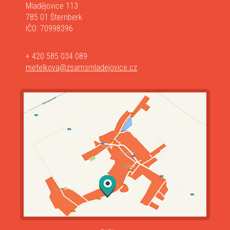
Mladějovice 113
785 01 Šternberk
IČO: 70998396
+ 420 585 034 089
metelkova@zsamsmladejovice.cz