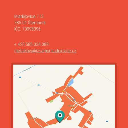
Mladějovice 113
785 01 Šternberk
IČO: 70998396
+ 420 585 034 089
metelkova@zsamsmladejovice.cz