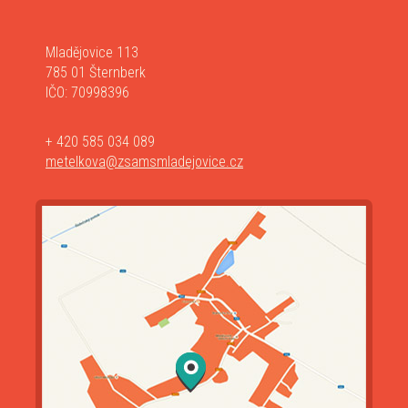
Mladějovice 113
785 01 Šternberk
IČO: 70998396
+ 420 585 034 089
metelkova@zsamsmladejovice.cz