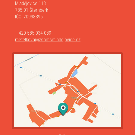
Mladějovice 113
785 01 Šternberk
IČO: 70998396
+ 420 585 034 089
metelkova@zsamsmladejovice.cz