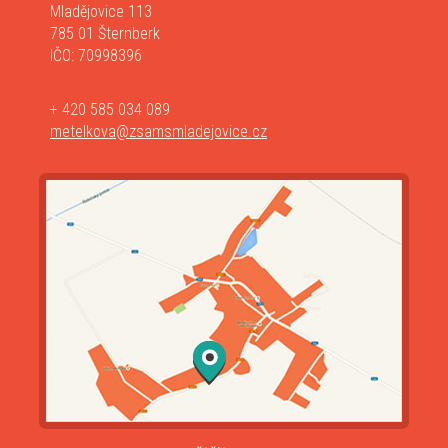
Mladějovice 113
785 01 Šternberk
IČO: 70998396
+ 420 585 034 089
metelkova@zsamsmladejovice.cz