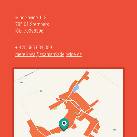
Mladějovice 113
785 01 Šternberk
IČO: 70998396
+ 420 585 034 089
metelkova@zsamsmladejovice.cz