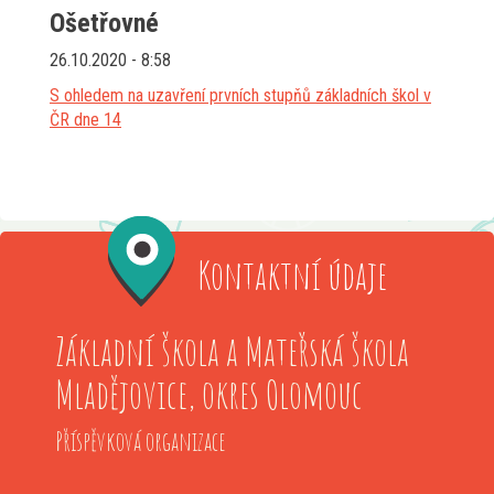
Ošetřovné
26.10.2020 - 8:58
S ohledem na uzavření prvních stupňů základních škol v
ČR dne 14
Kontaktní údaje
Základní škola a Mateřská škola
Mladějovice, okres Olomouc
Příspěvková organizace