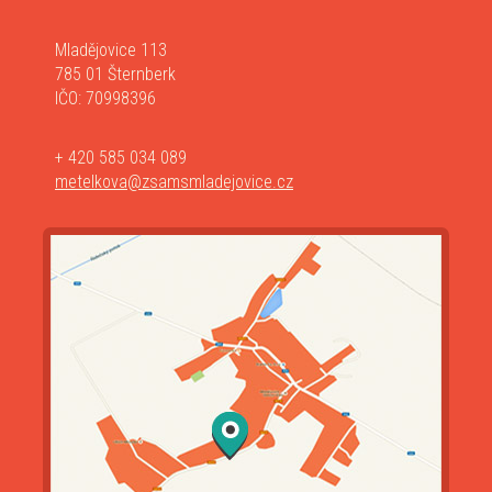
Mladějovice 113
785 01 Šternberk
IČO: 70998396
+ 420 585 034 089
metelkova@zsamsmladejovice.cz