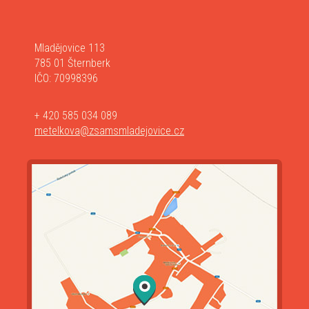
Mladějovice 113
785 01 Šternberk
IČO: 70998396
+ 420 585 034 089
metelkova@zsamsmladejovice.cz