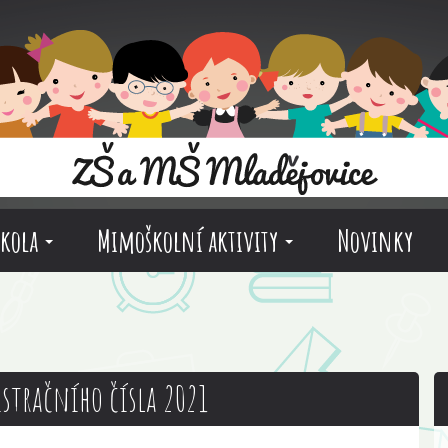
škola
Mimoškolní aktivity
Novinky
istračního čísla 2021